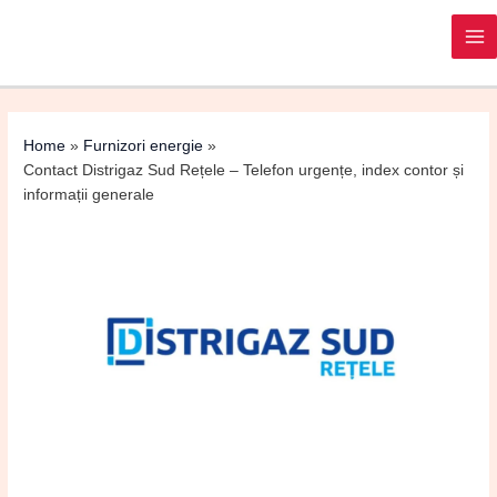
Post
MA
navigation
M
Home
Furnizori energie
Contact Distrigaz Sud Rețele – Telefon urgențe, index contor și
informații generale