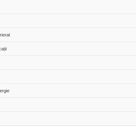
rierat
ații
ergie