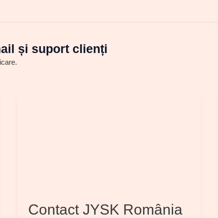
il și suport clienți
icare.
Contact JYSK România