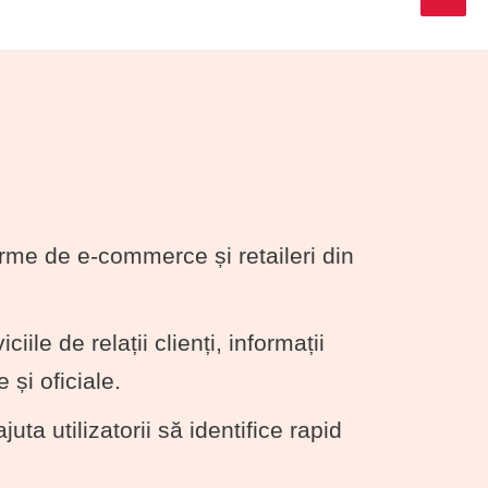
ME
orme de e-commerce și retaileri din
ile de relații clienți, informații
 și oficiale.
uta utilizatorii să identifice rapid