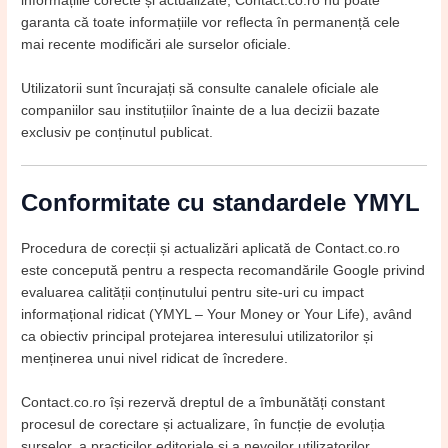
informațiile corecte și actualizate, Contact.co.ro nu poate
garanta că toate informațiile vor reflecta în permanență cele
mai recente modificări ale surselor oficiale.
Utilizatorii sunt încurajați să consulte canalele oficiale ale
companiilor sau instituțiilor înainte de a lua decizii bazate
exclusiv pe conținutul publicat.
Conformitate cu standardele YMYL
Procedura de corecții și actualizări aplicată de Contact.co.ro
este concepută pentru a respecta recomandările Google privind
evaluarea calității conținutului pentru site-uri cu impact
informațional ridicat (YMYL – Your Money or Your Life), având
ca obiectiv principal protejarea interesului utilizatorilor și
menținerea unui nivel ridicat de încredere.
Contact.co.ro își rezervă dreptul de a îmbunătăți constant
procesul de corectare și actualizare, în funcție de evoluția
surselor, a practicilor editoriale și a nevoilor utilizatorilor.