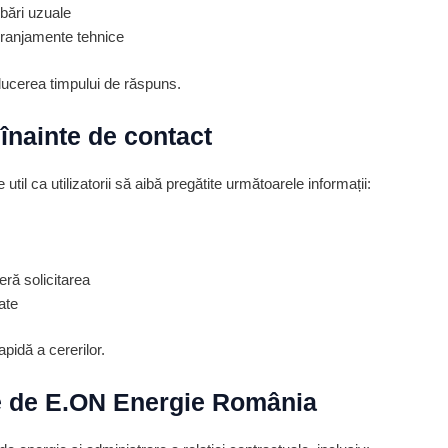
ebări uzuale
deranjamente tehnice
ducerea timpului de răspuns.
înainte de contact
e util ca utilizatorii să aibă pregătite următoarele informații:
eră solicitarea
ate
apidă a cererilor.
te de E.ON Energie România