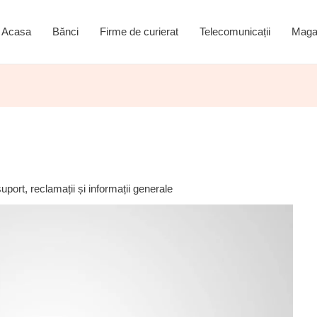
Acasa
Bănci
Firme de curierat
Telecomunicații
Maga
ort, reclamații și informații generale