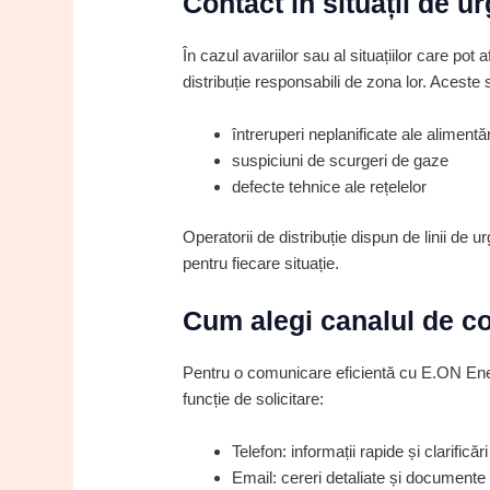
Contact în situații de 
În cazul avariilor sau al situațiilor care pot 
distribuție responsabili de zona lor. Aceste si
întreruperi neplanificate ale alimentăr
suspiciuni de scurgeri de gaze
defecte tehnice ale rețelelor
Operatorii de distribuție dispun de linii de u
pentru fiecare situație.
Cum alegi canalul de co
Pentru o comunicare eficientă cu E.ON Ener
funcție de solicitare:
Telefon: informații rapide și clarificăr
Email: cereri detaliate și documente