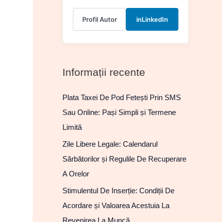
Profil Autor
in
LinkedIn
Informații recente
Plata Taxei De Pod Fetești Prin SMS
Sau Online: Pași Simpli și Termene
Limită
Zile Libere Legale: Calendarul
Sărbătorilor și Regulile De Recuperare
A Orelor
Stimulentul De Inserție: Condiții De
Acordare și Valoarea Acestuia La
Revenirea La Muncă