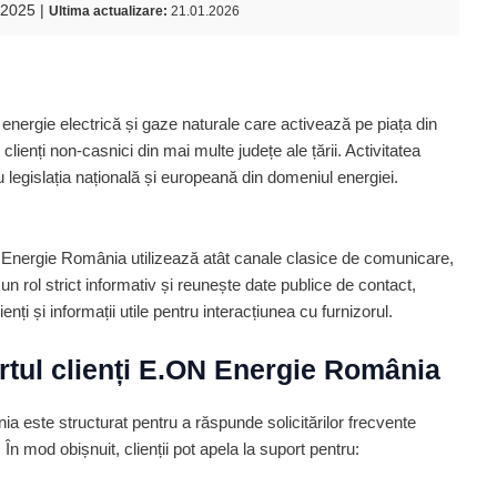
.2025 |
Ultima actualizare:
21.01.2026
nergie electrică și gaze naturale care activează pe piața din
ienți non-casnici din mai multe județe ale țării. Activitatea
legislația națională și europeană din domeniul energiei.
ON Energie România utilizează atât canale clasice de comunicare,
 un rol strict informativ și reunește date publice de contact,
enți și informații utile pentru interacțiunea cu furnizorul.
tul clienți E.ON Energie România
a este structurat pentru a răspunde solicitărilor frecvente
În mod obișnuit, clienții pot apela la suport pentru: