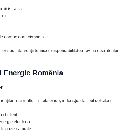
dministrative
umul
de comunicare disponibile
elor sau intervenții tehnice, responsabilitatea revine operatorilor
N Energie România
er
ilor mai multe linii telefonice, în funcție de tipul solicitării:
ort clienți
nergie electrică
 de gaze naturale