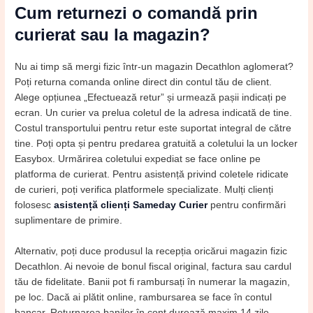
Cum returnezi o comandă prin
curierat sau la magazin?
Nu ai timp să mergi fizic într-un magazin Decathlon aglomerat?
Poți returna comanda online direct din contul tău de client.
Alege opțiunea „Efectuează retur” și urmează pașii indicați pe
ecran. Un curier va prelua coletul de la adresa indicată de tine.
Costul transportului pentru retur este suportat integral de către
tine. Poți opta și pentru predarea gratuită a coletului la un locker
Easybox. Urmărirea coletului expediat se face online pe
platforma de curierat. Pentru asistență privind coletele ridicate
de curieri, poți verifica platformele specializate. Mulți clienți
folosesc
asistență clienți Sameday Curier
pentru confirmări
suplimentare de primire.
Alternativ, poți duce produsul la recepția oricărui magazin fizic
Decathlon. Ai nevoie de bonul fiscal original, factura sau cardul
tău de fidelitate. Banii pot fi rambursați în numerar la magazin,
pe loc. Dacă ai plătit online, rambursarea se face în contul
bancar. Returnarea banilor în cont durează maxim 14 zile