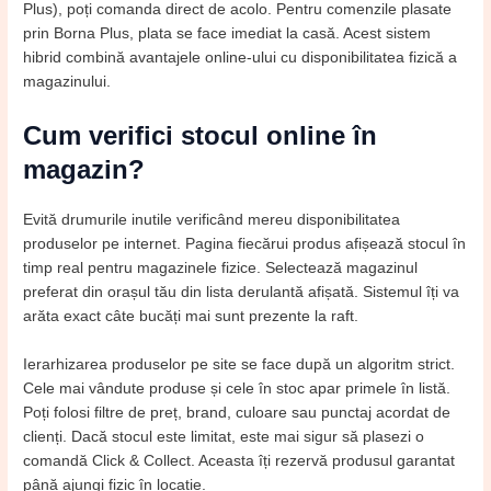
Plus), poți comanda direct de acolo. Pentru comenzile plasate
prin Borna Plus, plata se face imediat la casă. Acest sistem
hibrid combină avantajele online-ului cu disponibilitatea fizică a
magazinului.
Cum verifici stocul online în
magazin?
Evită drumurile inutile verificând mereu disponibilitatea
produselor pe internet. Pagina fiecărui produs afișează stocul în
timp real pentru magazinele fizice. Selectează magazinul
preferat din orașul tău din lista derulantă afișată. Sistemul îți va
arăta exact câte bucăți mai sunt prezente la raft.
Ierarhizarea produselor pe site se face după un algoritm strict.
Cele mai vândute produse și cele în stoc apar primele în listă.
Poți folosi filtre de preț, brand, culoare sau punctaj acordat de
clienți. Dacă stocul este limitat, este mai sigur să plasezi o
comandă Click & Collect. Aceasta îți rezervă produsul garantat
până ajungi fizic în locație.