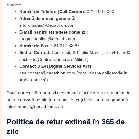
publicitate
Număr de Telefon (Call Center):
021.408.5000
Adresă de e-mail generală:
inforomania@decathlon.com
E-mail pentru retragere comenzi:
magazinonline@decathlon.ro
Număr de Fax:
021.317.88.87
Sediul Central:
București, Bd. Iuliu Maniu, nr. 546 – 560,
sector 6 (Centrul Comercial Militari)
Contact DSA (Digital Services Act):
dsa.contact@decathlon.com (comunicare obligatorie în
limba engleză)
Dacă dorești să raportezi o eventuală încălcare a drepturilor de
autor sesizată pe platforma online, poți folosi adresa generală
inforomania@decathlon.com.
Politica de retur extinsă în 365 de
zile