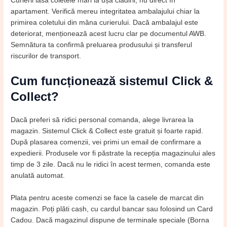
Curierii lasă coletele mari la ușa clădirii, nu direct în
apartament. Verifică mereu integritatea ambalajului chiar la
primirea coletului din mâna curierului. Dacă ambalajul este
deteriorat, menționează acest lucru clar pe documentul AWB.
Semnătura ta confirmă preluarea produsului și transferul
riscurilor de transport.
Cum funcționează sistemul Click &
Collect?
Dacă preferi să ridici personal comanda, alege livrarea la
magazin. Sistemul Click & Collect este gratuit și foarte rapid.
După plasarea comenzii, vei primi un email de confirmare a
expedierii. Produsele vor fi păstrate la recepția magazinului ales
timp de 3 zile. Dacă nu le ridici în acest termen, comanda este
anulată automat.
Plata pentru aceste comenzi se face la casele de marcat din
magazin. Poți plăti cash, cu cardul bancar sau folosind un Card
Cadou. Dacă magazinul dispune de terminale speciale (Borna