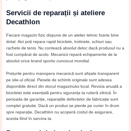
Servicii de reparații și ateliere
Decathlon
Fiecare magazin fizic dispune de un atelier tehnic foarte bine
dotat. Aici poți repara rapid biciclete, trotinete, schiuri sau
rachete de tenis. Nu contează absolut deloc dacă produsul nu a
fost cumpărat de acolo. Mecanicii repară echipamente de la
absolut orice brand sportiv cunoscut mondial.
Prețurile pentru manopera mecanică sunt afișate transparent
pe site-ul oficial. Piesele de schimb originale sunt adesea
disponibile direct din stocul magazinului local. Revizia anuală a
bicicletei este esențială pentru siguranța ta rutieră zilnică. În
perioada de garanție, reparațiile defectelor de fabricație sunt
complet gratuite. Dacă un produs se pierde pe curier în drum
spre reparație, Decathlon nu acoperă costul de asigurare,
acesta fiind în sarcina ta.