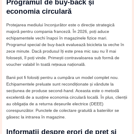
Programul de buy-back și
economia circulară
Protejarea mediului înconjurător este o direcție strategică
majoră pentru compania franceză. În 2026, poți aduce
echipamentele vechi înapoi în magazinele fizice mari.
Programul special de buy-back evaluează bicicleta ta veche în
zece minute. Dacă produsul îți este prea mic sau nu îl mai
folosești, îl poți vinde. Primești contravaloarea sub formă de
voucher valabil în toată rețeaua națională.
Banii pot fi folosiți pentru a cumpăra un model complet nou.
Echipamentele preluate sunt recondiționate și vândute la
secțiunea de produse second-hand. Aceasta este o metodă
excelentă de a susține economia circulară locală. În plus, clienții
au obligația de a returna deșeurile electrice (DEEE)
corespunzător. Punctele de colectare gratuită a bateriilor se
găsesc la intrarea în magazine.
Informații despre erori de preț și