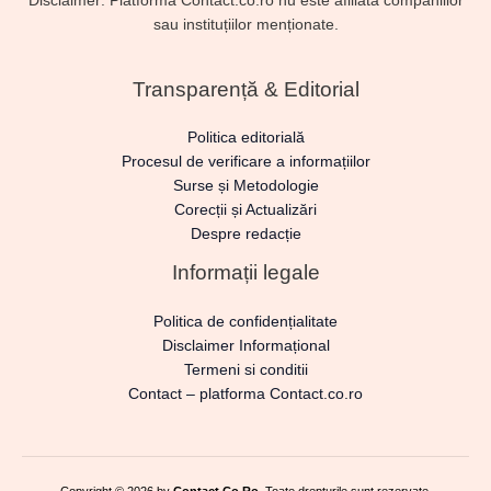
Disclaimer: Platforma Contact.co.ro nu este afiliată companiilor
sau instituțiilor menționate.
Transparență & Editorial
Politica editorială
Procesul de verificare a informațiilor
Surse și Metodologie
Corecții și Actualizări
Despre redacție
Informații legale
Politica de confidențialitate
Disclaimer Informațional
Termeni si conditii
Contact – platforma Contact.co.ro
Copyright © 2026 by
Contact.Co.Ro
. Toate drepturile sunt rezervate.