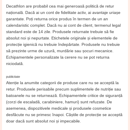
Decathlon are probabil cea mai generoasă politică de retur
națională. Dacă ai un cont de fidelitate activ, ai avantaje uriașe
garantate. Poți returna orice produs în termen de un an
calendaristic complet. Dacă nu ai cont de client, termenul legal
standard este de 14 zile. Produsele returnate trebuie să fie
absolut noi și nepurtate. Etichetele originale și elementele de
protecție igienică nu trebuie îndepărtate. Produsele nu trebuie
să prezinte urme de uzură, murdărie sau șocuri mecanice.
Echipamentele personalizate la cerere nu se pot returna
niciodată.
publicitate
Atenție la anumite categorii de produse care nu se acceptă la
retur. Produsele perisabile precum suplimentele de nutriție sau
batoanele nu se returnează. Echipamentele critice de siguranță
(corzi de escaladă, carabiniere, hamuri) sunt refuzate. De
asemenea, dispozitivele medicale și produsele cosmetice
desfăcute nu se primesc înapoi. Căștile de protecție se acceptă
doar dacă sunt absolut noi și impecabile.