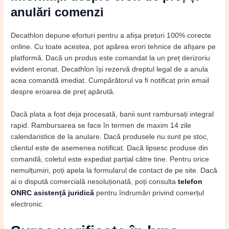
anulări comenzi
Decathlon depune eforturi pentru a afișa prețuri 100% corecte
online. Cu toate acestea, pot apărea erori tehnice de afișare pe
platformă. Dacă un produs este comandat la un preț derizoriu
evident eronat. Decathlon își rezervă dreptul legal de a anula
acea comandă imediat. Cumpărătorul va fi notificat prin email
despre eroarea de preț apărută.
Dacă plata a fost deja procesată, banii sunt rambursați integral
rapid. Rambursarea se face în termen de maxim 14 zile
calendaristice de la anulare. Dacă produsele nu sunt pe stoc,
clientul este de asemenea notificat. Dacă lipsesc produse din
comandă, coletul este expediat parțial către tine. Pentru orice
nemulțumiri, poți apela la formularul de contact de pe site. Dacă
ai o dispută comercială nesoluționată, poți consulta
telefon
ONRC asistență juridică
pentru îndrumări privind comerțul
electronic.