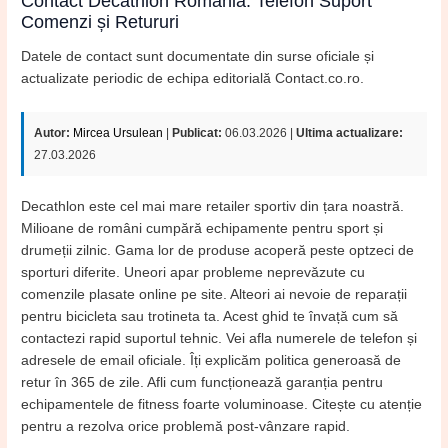
Contact Decathlon România: Telefon Suport
Comenzi și Retururi
Datele de contact sunt documentate din surse oficiale și
actualizate periodic de echipa editorială Contact.co.ro.
Autor:
Mircea Ursulean
|
Publicat:
06.03.2026 |
Ultima actualizare:
27.03.2026
Decathlon este cel mai mare retailer sportiv din țara noastră.
Milioane de români cumpără echipamente pentru sport și
drumeții zilnic. Gama lor de produse acoperă peste optzeci de
sporturi diferite. Uneori apar probleme neprevăzute cu
comenzile plasate online pe site. Alteori ai nevoie de reparații
pentru bicicleta sau trotineta ta. Acest ghid te învață cum să
contactezi rapid suportul tehnic. Vei afla numerele de telefon și
adresele de email oficiale. Îți explicăm politica generoasă de
retur în 365 de zile. Afli cum funcționează garanția pentru
echipamentele de fitness foarte voluminoase. Citește cu atenție
pentru a rezolva orice problemă post-vânzare rapid.