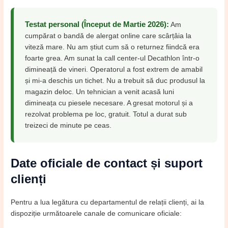
Testat personal (Început de Martie 2026):
Am
cumpărat o bandă de alergat online care scârțâia la
viteză mare. Nu am știut cum să o returnez fiindcă era
foarte grea. Am sunat la call center-ul Decathlon într-o
dimineață de vineri. Operatorul a fost extrem de amabil
și mi-a deschis un tichet. Nu a trebuit să duc produsul la
magazin deloc. Un tehnician a venit acasă luni
dimineața cu piesele necesare. A gresat motorul și a
rezolvat problema pe loc, gratuit. Totul a durat sub
treizeci de minute pe ceas.
Date oficiale de contact și suport
clienți
Pentru a lua legătura cu departamentul de relații clienți, ai la
dispoziție următoarele canale de comunicare oficiale: