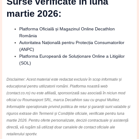
Surse verificate în luna
martie 2026:
Platforma Oficială și Magazinul Online Decathlon
România
Autoritatea Națională pentru Protecția Consumatorilor
(ANPC)
Platforma Europeană de Soluționare Online a Litigiilor
(SOL)
Disclaimer: Acest material este redactat exclusiv în scop informativ și
educațional pentru utilizatorii români. Platforma noastră web
(contact.co.ro) nu este afiliată, sponsorizată sau asociată în niciun mod
oficial cu Roumasport SRL, marca Decathlon sau cu grupul Mulliez.
Informațiile operaționale privind politica de retur și garanții sunt valabile și
riguros extrase din Termenii și Condițiile oficiale, verificate pentru luna
martie 2026. Pentru oferte personalizate, decizii contractuale și asistență
directă, vă rugăm să utilizați doar canalele de contact oficiale ale
retailerului sportiv.