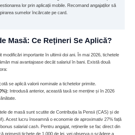
 gestionarea lor prin aplicații mobile. Recomand angajaților să
expirarea sumelor încărcate pe card.
de Masă: Ce Rețineri Se Aplică?
 modificări importante în ultimii doi ani. În mai 2026, tichetele
rămân mai avantajoase decât salariul în bani. Există două
ora:
tă se aplică valorii nominale a tichetelor primite.
0%):
Introdusă anterior, această taxă se menține și în 2026
sănătate.
tele de masă sunt scutite de Contribuția la Pensii (CAS) și de
M). Acest lucru înseamnă o economie de aproximativ 27% față
nus salarial cash. Pentru angajat, reținerile se fac direct din
, dacă primești tichete de 1.000 de lei, vei observa o scădere a