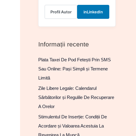
Profil Autor
in
LinkedIn
Informații recente
Plata Taxei De Pod Fetești Prin SMS
Sau Online: Pași Simpli și Termene
Limită
Zile Libere Legale: Calendarul
Sărbătorilor și Regulile De Recuperare
A Orelor
Stimulentul De Inserție: Condiții De
Acordare și Valoarea Acestuia La
Revenirea La Muncă