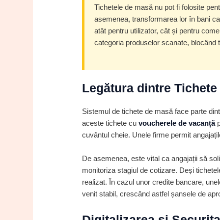
Tichetele de masă nu pot fi folosite pen
asemenea, transformarea lor în bani cas
atât pentru utilizator, cât și pentru c
categoria produselor scanate, blocând 
Legătura dintre Tichete 
Sistemul de tichete de masă face parte dint
aceste tichete cu
voucherele de vacanță
p
cuvântul cheie. Unele firme permit angajațilo
De asemenea, este vital ca angajații să soli
monitoriza stagiul de cotizare. Deși tichetel
realizat. În cazul unor credite bancare, unel
venit stabil, crescând astfel șansele de ap
Digitalizarea și Securita