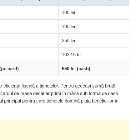
100 lei
100 lei
250 lei
i
1022.5 lei
 (pe card)
550 lei (cash)
 eficiența fiscală a tichetelor. Pentru aceeași sumă brută,
e cardul de masă decât ar primi în mână sub formă de cash.
principal pentru care tichetele domină piața beneficiilor în