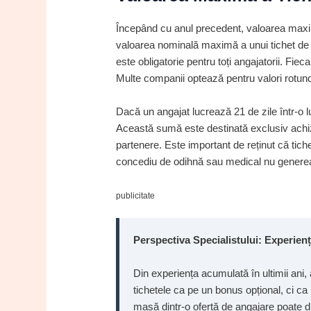
Începând cu anul precedent, valoarea maxi
valoarea nominală maximă a unui tichet de m
este obligatorie pentru toți angajatorii. Fie
Multe companii optează pentru valori rotunde
Dacă un angajat lucrează 21 de zile într-o l
Această sumă este destinată exclusiv achizi
partenere. Este important de reținut că tiche
concediu de odihnă sau medical nu generea
publicitate
Perspectiva Specialistului: Experienț
Din experiența acumulată în ultimii ani
tichetele ca pe un bonus opțional, ci ca
masă dintr-o ofertă de angajare poate du