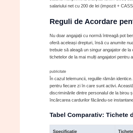
salariului net cu 200 de lei (impozit + CASS
Reguli de Acordare pent
Nu doar angajații cu normă întreagă pot be
oferă aceleași drepturi, însă cu anumite n
trebuie să aleagă un singur angajator de l
tichetelor de la mai mulți angajatori pentru 
publicitate
În cazul telemuncii, regulile rămân identice
pentru fiecare zi în care sunt activi. Aceast
discriminările dintre personalul de la birou ș
încărcarea cardurilor făcându-se instantaneu
Tabel Comparativ: Tichete 
Specificație
Tichete