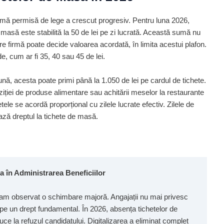
mă permisă de lege a crescut progresiv. Pentru luna 2026,
asă este stabilită la 50 de lei pe zi lucrată. Această sumă nu
care firmă poate decide valoarea acordată, în limita acestui plafon.
, cum ar fi 35, 40 sau 45 de lei.
ună, acesta poate primi până la 1.050 de lei pe cardul de tichete.
ției de produse alimentare sau achitării meselor la restaurante
tele se acordă proporțional cu zilele lucrate efectiv. Zilele de
ză dreptul la tichete de masă.
a în Administrarea Beneficiilor
, am observat o schimbare majoră. Angajații nu mai privesc
 pe un drept fundamental. În 2026, absența tichetelor de
ce la refuzul candidatului. Digitalizarea a eliminat complet