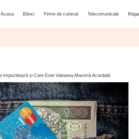
Acasa
Bănci
Firme de curierat
Telecomunicații
Maga
 Impozitează și Care Este Valoarea Maximă Acordată