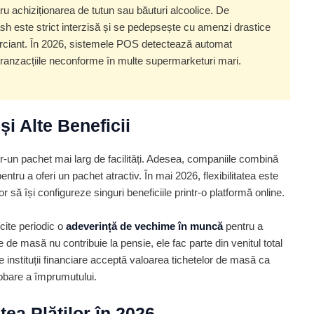
tru achiziționarea de tutun sau băuturi alcoolice. De
h este strict interzisă și se pedepsește cu amenzi drastice
omerciant. În 2026, sistemele POS detectează automat
tranzacțiile neconforme în multe supermarketuri mari.
și Alte Beneficii
r-un pachet mai larg de facilități. Adesea, companiile combină
entru a oferi un pachet atractiv. În mai 2026, flexibilitatea este
r să își configureze singuri beneficiile printr-o platformă online.
cite periodic o
adeverință de vechime în muncă
pentru a
e de masă nu contribuie la pensie, ele fac parte din venitul total
e instituții financiare acceptă valoarea tichetelor de masă ca
robare a împrumutului.
tea Plăților în 2026