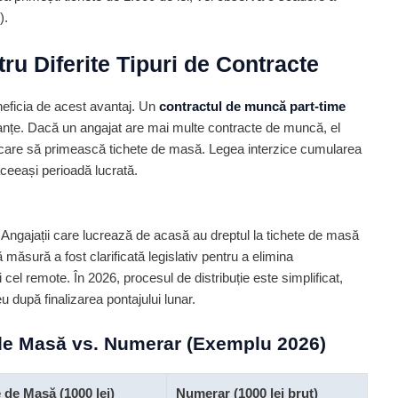
).
ru Diferite Tipuri de Contracte
neficia de acest avantaj. Un
contractul de muncă part-time
uanțe. Dacă un angajat are mai multe contracte de muncă, el
a care să primească tichete de masă. Legea interzice cumularea
aceeași perioadă lucrată.
. Angajații care lucrează de acasă au dreptul la tichete de masă
ă măsură a fost clarificată legislativ pentru a elimina
i cel remote. În 2026, procesul de distribuție este simplificat,
 după finalizarea pontajului lunar.
de Masă vs. Numerar (Exemplu 2026)
 de Masă (1000 lei)
Numerar (1000 lei brut)