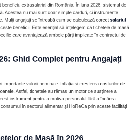
t beneficiu extrasalarial din România. În luna 2026, sistemul de
lină. Acestea nu mai sunt doar simple carduri, ci instrumente
e. Mulți angajați se întreabă cum se calculează corect
salariul
este beneficii. Este esențial să înțelegem că tichetele de masă
ecific care avantajează ambele părți implicate în contractul de
26: Ghid Complet pentru Angajați
importante valorii nominale. Inflația și creșterea costurilor de
lafoanele. Astfel, tichetele au rămas un motor de susținere a
acest instrument pentru a motiva personalul fără a încărca
 consumul în sectorul alimentar și HoReCa prin aceste facilități
etelor de Masă în 2026