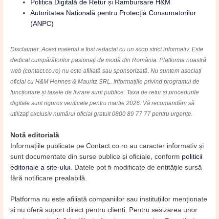
Politica Digitală de Retur și Rambursare H&M
Autoritatea Națională pentru Protecția Consumatorilor
(ANPC)
Disclaimer: Acest material a fost redactat cu un scop strict informativ. Este
dedicat cumpărătorilor pasionați de modă din România. Platforma noastră
web (contact.co.ro) nu este afiliată sau sponsorizată. Nu suntem asociați
oficial cu H&M Hennes & Mauritz SRL. Informațiile privind programul de
funcționare și taxele de livrare sunt publice. Taxa de retur și procedurile
digitale sunt riguros verificate pentru martie 2026. Vă recomandăm să
utilizați exclusiv numărul oficial gratuit 0800 89 77 77 pentru urgențe.
Notă editorială
Informațiile publicate pe Contact.co.ro au caracter informativ și
sunt documentate din surse publice și oficiale, conform
politicii
editoriale a site-ului
. Datele pot fi modificate de entitățile sursă
fără notificare prealabilă.
Platforma nu este afiliată companiilor sau instituțiilor menționate
și nu oferă suport direct pentru clienți. Pentru sesizarea unor