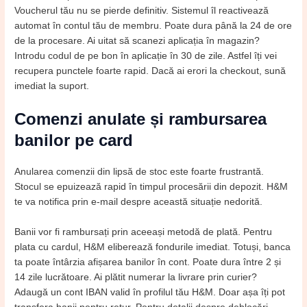
Voucherul tău nu se pierde definitiv. Sistemul îl reactivează
automat în contul tău de membru. Poate dura până la 24 de ore
de la procesare. Ai uitat să scanezi aplicația în magazin?
Introdu codul de pe bon în aplicație în 30 de zile. Astfel îți vei
recupera punctele foarte rapid. Dacă ai erori la checkout, sună
imediat la suport.
Comenzi anulate și rambursarea
banilor pe card
Anularea comenzii din lipsă de stoc este foarte frustrantă.
Stocul se epuizează rapid în timpul procesării din depozit. H&M
te va notifica prin e-mail despre această situație nedorită.
Banii vor fi rambursați prin aceeași metodă de plată. Pentru
plata cu cardul, H&M eliberează fondurile imediat. Totuși, banca
ta poate întârzia afișarea banilor în cont. Poate dura între 2 și
14 zile lucrătoare. Ai plătit numerar la livrare prin curier?
Adaugă un cont IBAN valid în profilul tău H&M. Doar așa îți pot