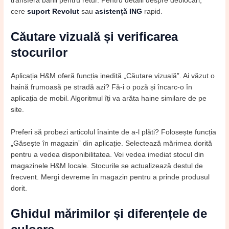
transfera banii pentru retur. Pentru detalii despre deblocări,
cere
suport Revolut
sau
asistență ING
rapid.
Căutare vizuală și verificarea
stocurilor
Aplicația H&M oferă funcția inedită „Căutare vizuală”. Ai văzut o
haină frumoasă pe stradă azi? Fă-i o poză și încarc-o în
aplicația de mobil. Algoritmul îți va arăta haine similare de pe
site.
Preferi să probezi articolul înainte de a-l plăti? Folosește funcția
„Găsește în magazin” din aplicație. Selectează mărimea dorită
pentru a vedea disponibilitatea. Vei vedea imediat stocul din
magazinele H&M locale. Stocurile se actualizează destul de
frecvent. Mergi devreme în magazin pentru a prinde produsul
dorit.
Ghidul mărimilor și diferențele de