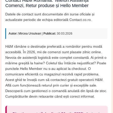
Contact H&M România: Telefon Asistență
Comenzi, Retur produse și Hello Member
Datele de contact sunt documentate din surse oficiale și
actualizate periodic de echipa editorială Contact.co.ro.
Autor:
Mircea Ursulean
|
Publicat:
30.03.2026
H&M rămâne o destinație preferată a românilor pentru modă
accesibilă. În 2026, mii de comenzi sunt plasate zilnic online.
Nevoia de asistență logistică este complet constantă. Ai primit o
mărime greșită la haine? Coletul tău întârzie nejustificat? Poate
punctele Hello Member nu s-au aplicat la checkout. O
comunicare eficientă cu magazinul rezolvă rapid problema.
Acest ghid te învață cum să contactezi gratuit operatorii H&M.
Află cum funcționează returul prin curier și excepțiile sale.
Descoperă cum gestionezi o comandă anulată din lipsă de stoc.
Cumpărăturile devin relaxante când ești corect informat.