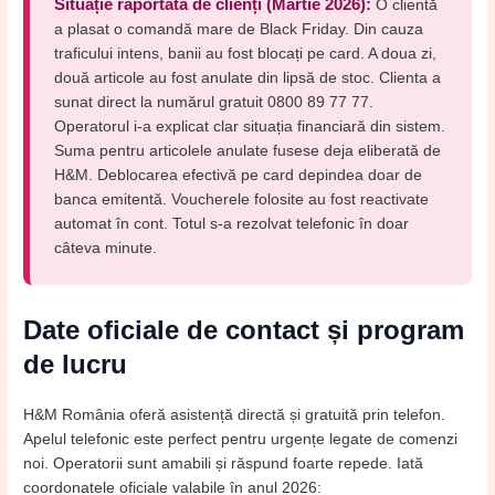
Situație raportată de clienți (Martie 2026):
O clientă
a plasat o comandă mare de Black Friday. Din cauza
traficului intens, banii au fost blocați pe card. A doua zi,
două articole au fost anulate din lipsă de stoc. Clienta a
sunat direct la numărul gratuit 0800 89 77 77.
Operatorul i-a explicat clar situația financiară din sistem.
Suma pentru articolele anulate fusese deja eliberată de
H&M. Deblocarea efectivă pe card depindea doar de
banca emitentă. Voucherele folosite au fost reactivate
automat în cont. Totul s-a rezolvat telefonic în doar
câteva minute.
Date oficiale de contact și program
de lucru
H&M România oferă asistență directă și gratuită prin telefon.
Apelul telefonic este perfect pentru urgențe legate de comenzi
noi. Operatorii sunt amabili și răspund foarte repede. Iată
coordonatele oficiale valabile în anul 2026: