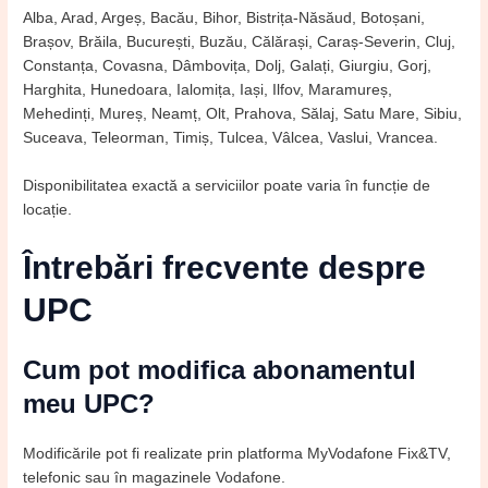
Alba, Arad, Argeș, Bacău, Bihor, Bistrița-Năsăud, Botoșani,
Brașov, Brăila, București, Buzău, Călărași, Caraș-Severin, Cluj,
Constanța, Covasna, Dâmbovița, Dolj, Galați, Giurgiu, Gorj,
Harghita, Hunedoara, Ialomița, Iași, Ilfov, Maramureș,
Mehedinți, Mureș, Neamț, Olt, Prahova, Sălaj, Satu Mare, Sibiu,
Suceava, Teleorman, Timiș, Tulcea, Vâlcea, Vaslui, Vrancea.
Disponibilitatea exactă a serviciilor poate varia în funcție de
locație.
Întrebări frecvente despre
UPC
Cum pot modifica abonamentul
meu UPC?
Modificările pot fi realizate prin platforma MyVodafone Fix&TV,
telefonic sau în magazinele Vodafone.