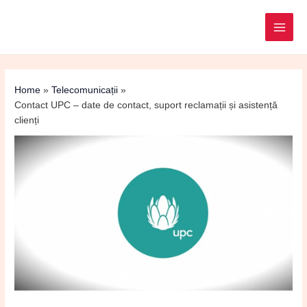
Post
MAI
navigation
ME
Home
Telecomunicații
Contact UPC – date de contact, suport reclamații și asistență
clienți