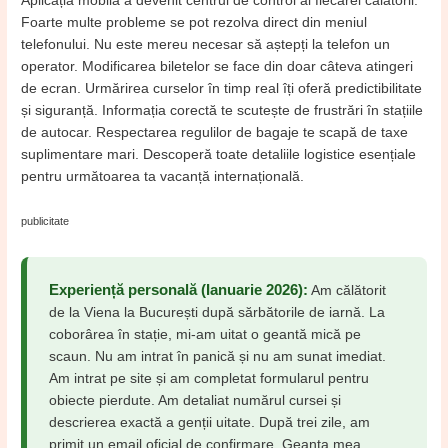
Aplicația mobilă a devenit centrul de control al fiecărei călătorii.
Foarte multe probleme se pot rezolva direct din meniul
telefonului. Nu este mereu necesar să aștepți la telefon un
operator. Modificarea biletelor se face din doar câteva atingeri
de ecran. Urmărirea curselor în timp real îți oferă predictibilitate
și siguranță. Informația corectă te scutește de frustrări în stațiile
de autocar. Respectarea regulilor de bagaje te scapă de taxe
suplimentare mari. Descoperă toate detaliile logistice esențiale
pentru următoarea ta vacanță internațională.
publicitate
Experiență personală (Ianuarie 2026):
Am călătorit
de la Viena la București după sărbătorile de iarnă. La
coborârea în stație, mi-am uitat o geantă mică pe
scaun. Nu am intrat în panică și nu am sunat imediat.
Am intrat pe site și am completat formularul pentru
obiecte pierdute. Am detaliat numărul cursei și
descrierea exactă a genții uitate. După trei zile, am
primit un email oficial de confirmare. Geanta mea