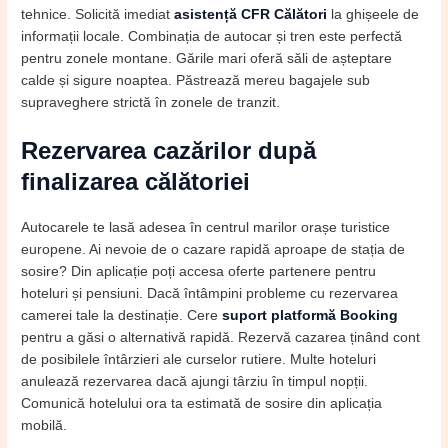
tehnice. Solicită imediat
asistență CFR Călători
la ghișeele de
informații locale. Combinația de autocar și tren este perfectă
pentru zonele montane. Gările mari oferă săli de așteptare
calde și sigure noaptea. Păstrează mereu bagajele sub
supraveghere strictă în zonele de tranzit.
Rezervarea cazărilor după
finalizarea călătoriei
Autocarele te lasă adesea în centrul marilor orașe turistice
europene. Ai nevoie de o cazare rapidă aproape de stația de
sosire? Din aplicație poți accesa oferte partenere pentru
hoteluri și pensiuni. Dacă întâmpini probleme cu rezervarea
camerei tale la destinație. Cere
suport platformă Booking
pentru a găsi o alternativă rapidă. Rezervă cazarea ținând cont
de posibilele întârzieri ale curselor rutiere. Multe hoteluri
anulează rezervarea dacă ajungi târziu în timpul nopții.
Comunică hotelului ora ta estimată de sosire din aplicația
mobilă.