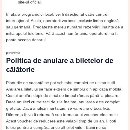
site-ul oficial.
În afara programului local, vei fi direcționat către centrul
internațional. Acolo, operatorii vorbesc exclusiv limba engleză
sau germană. Pregătește mereu numărul rezervării înainte de a
iniția apelul telefonic. Fără acest număr unic, operatorul nu îți
poate accesa dosarul.
publicitate
Politica de anulare a biletelor de
călătorie
Planurile de vacanță se pot schimba complet pe ultima sută.
Anularea biletului se face extrem de simplu din aplicația mobilă.
Costul anulării depinde strict de timpul rămas până la plecare.
Dacă anulezi cu treizeci de zile înainte, anularea este complet
gratuită. Dacă anulezi mai târziu, se va reține o taxă fixă.
Diferența îți va fi returnată sub forma unui voucher electronic.
Acest voucher de reducere este valabil timp de un an. Îl poți
folosi pentru a cumpăra orice alt bilet viitor. Banii nu se