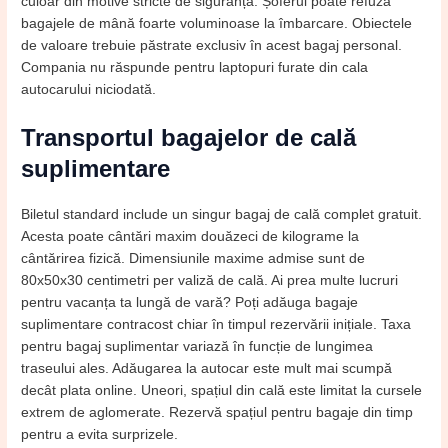
culoar din motive stricte de siguranță. Șoferul poate refuza
bagajele de mână foarte voluminoase la îmbarcare. Obiectele
de valoare trebuie păstrate exclusiv în acest bagaj personal.
Compania nu răspunde pentru laptopuri furate din cala
autocarului niciodată.
Transportul bagajelor de cală
suplimentare
Biletul standard include un singur bagaj de cală complet gratuit.
Acesta poate cântări maxim douăzeci de kilograme la
cântărirea fizică. Dimensiunile maxime admise sunt de
80x50x30 centimetri per valiză de cală. Ai prea multe lucruri
pentru vacanța ta lungă de vară? Poți adăuga bagaje
suplimentare contracost chiar în timpul rezervării inițiale. Taxa
pentru bagaj suplimentar variază în funcție de lungimea
traseului ales. Adăugarea la autocar este mult mai scumpă
decât plata online. Uneori, spațiul din cală este limitat la cursele
extrem de aglomerate. Rezervă spațiul pentru bagaje din timp
pentru a evita surprizele.