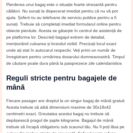
Pierderea unui bagaj este o situație foarte stresantă pentru
călători. Nu sunați la dispecerat imediat pentru că nu vă pot
ajuta. Șoferii nu au telefoane de serviciu publice pentru a fi
sunați. Trebuie să completați imediat formularul online pentru
obiecte pierdute. Acesta se găsește în centrul de asistență de
pe platforma lor. Descrieți bagajul extrem de detaliat,
menționând culoarea și brandul vizibil. Precizați locul exact
unde ați stat în autocarul respectiv. Veți primi un număr de
înregistrare pentru urmărirea dosarului dumneavoastră. Timpul
de căutare poate dura până la paisprezece zile calendaristice.
Reguli stricte pentru bagajele de
mână
Fiecare pasager are dreptul la un singur bagaj de mână gratuit.
Acesta trebuie să aibă dimensiuni maxime de 30x18x42
centimetri exact. Greutatea acestui bagaj nu trebuie să
depășească pragul de șapte kilograme. Bagajul de mână
trebuie să încapă obligatoriu sub scaunul tău. Nu îl poți lăsa pe