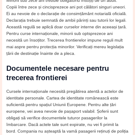
Minorii sub zece ani trebuie obligatoriu însoțiți de un adult.
Copiii între zece și cincisprezece ani pot călători singuri uneori.
Ei au nevoie de o declarație de consimțământ notarială oficială.
Declarația trebuie semnată de ambii părinți sau tutorii lor legali.
Această regulă se aplică doar curselor interne din aceeași țară.
Pentru curse internaționale, minorii sub optsprezece ani
necesită un însoțitor. Trecerea frontierelor impune reguli mult
mai aspre pentru protecția minorilor. Verificați mereu legislația
țării de destinație înainte de a pleca.
Documentele necesare pentru
trecerea frontierei
Cursele internaționale necesită pregătirea atentă a actelor de
identitate personale. Cartea de identitate românească este
suficientă pentru spațiul Uniunii Europene. Pentru alte țări
europene, vei avea nevoie de pașaport valabil. Șoferii sunt
obligați să verifice documentele tuturor pasagerilor la
îmbarcare. Dacă actele tale sunt expirate, nu vei fi primit la
bord. Compania nu așteaptă la vamă pasagerii reținuți de poliția