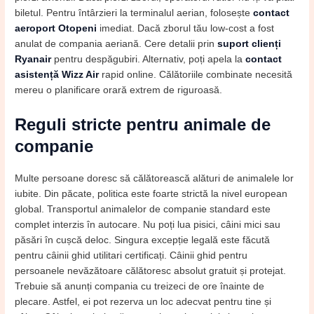
biletul. Pentru întârzieri la terminalul aerian, folosește
contact
aeroport Otopeni
imediat. Dacă zborul tău low-cost a fost
anulat de compania aeriană. Cere detalii prin
suport clienți
Ryanair
pentru despăgubiri. Alternativ, poți apela la
contact
asistență Wizz Air
rapid online. Călătoriile combinate necesită
mereu o planificare orară extrem de riguroasă.
Reguli stricte pentru animale de
companie
Multe persoane doresc să călătorească alături de animalele lor
iubite. Din păcate, politica este foarte strictă la nivel european
global. Transportul animalelor de companie standard este
complet interzis în autocare. Nu poți lua pisici, câini mici sau
păsări în cușcă deloc. Singura excepție legală este făcută
pentru câinii ghid utilitari certificați. Câinii ghid pentru
persoanele nevăzătoare călătoresc absolut gratuit și protejat.
Trebuie să anunți compania cu treizeci de ore înainte de
plecare. Astfel, ei pot rezerva un loc adecvat pentru tine și