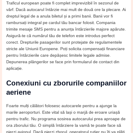
Traficul european poate fi complet imprevizibil în sezonul de
vârf. Dacă autocarul întârzie mai mult de două ore la plecare. Ai
dreptul legal de a anula biletul și a primi banii. Banii vor fi
rambursați integral pe cardul tău bancar folosit. Compania
trimite mesaje SMS pentru a anunța întârzierile majore apărute.
Asigură-te că numărul tău de telefon este introdus perfect
corect. Drepturile pasagerilor sunt protejate de regulamentele
stricte ale Uniunii Europene. Poți solicita compensații financiare
pentru întârzierile care depășesc limitele legale admise.
Depunerea plângerilor se face prin formularul de contact din
aplicație.
Conexiuni cu zborurile companiilor
aeriene
Foarte mulți călători folosesc autocarele pentru a ajunge la
marile aeroporturi. Este vital să lași o marjă de eroare uriașă
pentru trafic. Nu programa sosirea autocarului prea aproape de
ora zborului tău. O simplă întârziere la vamă te poate face să
pierzi avionul. Dacă pierzi zborul, operatorul rutier nu îți va plăti