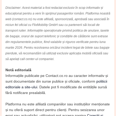
Disclaimer: Acest material a fost redactat exclusiv în scop informativ și
educațional pentru a veni în sprijinul pasagerilor români. Platforma noastră
web (contact.co.ro) nu este afiliată, sponsorizată, aprobată sau asociată în
niciun fel oficial cu FlixMobility GmbH sau cu partenerii săi locali de
transport rutier. Informațiile operaționale privind politica de anulare, taxele
de bagaje, orarul de suport telefonic și condițiile de călătorie sunt extrase
din regulamentele publice, fiind valabile și riguros verificate pentru luna
martie 2026. Pentru rezolvarea oricărui incident legat de bilete sau bagaje
pierdute, vă recomandăm să utilizați exclusiv aplicația mobilă oficială sau
să apelați call center-ul companiei.
Notă editorială
Informațiile publicate pe Contact.co.ro au caracter informativ și
sunt documentate din surse publice și oficiale, conform
politicii
editoriale a site-ului
. Datele pot fi modificate de entitățile sursă
fără notificare prealabilă.
Platforma nu este afiliată companiilor sau instituțiilor menționate
și nu oferă suport direct pentru clienți. Pentru sesizarea unor
erori sau actualizări, utilizatorii pot accesa pagina
Corecții și