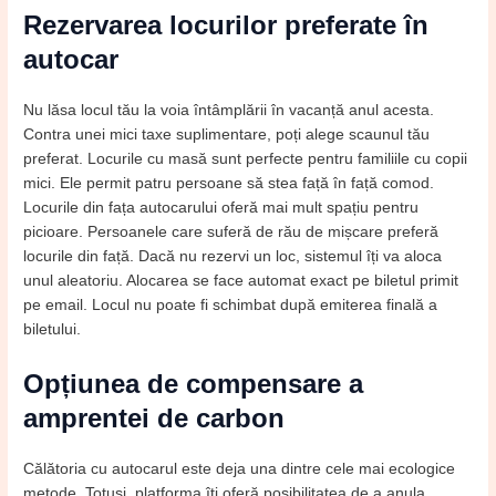
Rezervarea locurilor preferate în
autocar
Nu lăsa locul tău la voia întâmplării în vacanță anul acesta.
Contra unei mici taxe suplimentare, poți alege scaunul tău
preferat. Locurile cu masă sunt perfecte pentru familiile cu copii
mici. Ele permit patru persoane să stea față în față comod.
Locurile din fața autocarului oferă mai mult spațiu pentru
picioare. Persoanele care suferă de rău de mișcare preferă
locurile din față. Dacă nu rezervi un loc, sistemul îți va aloca
unul aleatoriu. Alocarea se face automat exact pe biletul primit
pe email. Locul nu poate fi schimbat după emiterea finală a
biletului.
Opțiunea de compensare a
amprentei de carbon
Călătoria cu autocarul este deja una dintre cele mai ecologice
metode. Totuși, platforma îți oferă posibilitatea de a anula