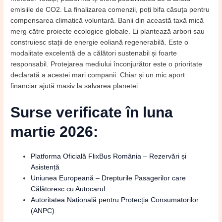
emisiile de CO2. La finalizarea comenzii, poți bifa căsuța pentru
compensarea climatică voluntară. Banii din această taxă mică
merg către proiecte ecologice globale. Ei plantează arbori sau
construiesc stații de energie eoliană regenerabilă. Este o
modalitate excelentă de a călători sustenabil și foarte
responsabil. Protejarea mediului înconjurător este o prioritate
declarată a acestei mari companii. Chiar și un mic aport
financiar ajută masiv la salvarea planetei.
Surse verificate în luna
martie 2026:
Platforma Oficială FlixBus România – Rezervări și
Asistență
Uniunea Europeană – Drepturile Pasagerilor care
Călătoresc cu Autocarul
Autoritatea Națională pentru Protecția Consumatorilor
(ANPC)