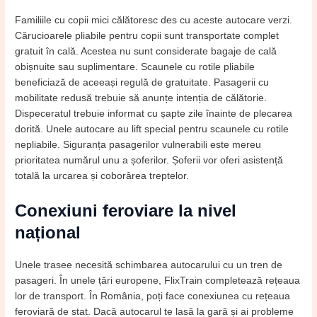
Familiile cu copii mici călătoresc des cu aceste autocare verzi.
Cărucioarele pliabile pentru copii sunt transportate complet
gratuit în cală. Acestea nu sunt considerate bagaje de cală
obișnuite sau suplimentare. Scaunele cu rotile pliabile
beneficiază de aceeași regulă de gratuitate. Pasagerii cu
mobilitate redusă trebuie să anunțe intenția de călătorie.
Dispeceratul trebuie informat cu șapte zile înainte de plecarea
dorită. Unele autocare au lift special pentru scaunele cu rotile
nepliabile. Siguranța pasagerilor vulnerabili este mereu
prioritatea numărul unu a șoferilor. Șoferii vor oferi asistență
totală la urcarea și coborârea treptelor.
Conexiuni feroviare la nivel
național
Unele trasee necesită schimbarea autocarului cu un tren de
pasageri. În unele țări europene, FlixTrain completează rețeaua
lor de transport. În România, poți face conexiunea cu rețeaua
feroviară de stat. Dacă autocarul te lasă la gară și ai probleme