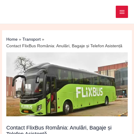
Post
MAI
navigation
ME
Home
Transport
Contact FlixBus România: Anulări, Bagaje și Telefon Asistență
Contact FlixBus România: Anulări, Bagaje și
Telefon Asistență