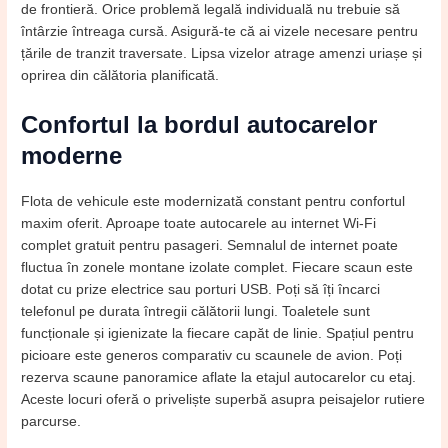
de frontieră. Orice problemă legală individuală nu trebuie să
întârzie întreaga cursă. Asigură-te că ai vizele necesare pentru
țările de tranzit traversate. Lipsa vizelor atrage amenzi uriașe și
oprirea din călătoria planificată.
Confortul la bordul autocarelor
moderne
Flota de vehicule este modernizată constant pentru confortul
maxim oferit. Aproape toate autocarele au internet Wi-Fi
complet gratuit pentru pasageri. Semnalul de internet poate
fluctua în zonele montane izolate complet. Fiecare scaun este
dotat cu prize electrice sau porturi USB. Poți să îți încarci
telefonul pe durata întregii călătorii lungi. Toaletele sunt
funcționale și igienizate la fiecare capăt de linie. Spațiul pentru
picioare este generos comparativ cu scaunele de avion. Poți
rezerva scaune panoramice aflate la etajul autocarelor cu etaj.
Aceste locuri oferă o priveliște superbă asupra peisajelor rutiere
parcurse.