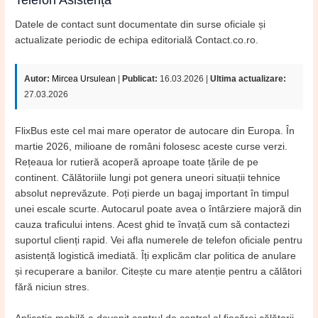
Datele de contact sunt documentate din surse oficiale și
actualizate periodic de echipa editorială Contact.co.ro.
Autor:
Mircea Ursulean
|
Publicat:
16.03.2026 |
Ultima actualizare:
27.03.2026
FlixBus este cel mai mare operator de autocare din Europa. În
martie 2026, milioane de români folosesc aceste curse verzi.
Rețeaua lor rutieră acoperă aproape toate țările de pe
continent. Călătoriile lungi pot genera uneori situații tehnice
absolut neprevăzute. Poți pierde un bagaj important în timpul
unei escale scurte. Autocarul poate avea o întârziere majoră din
cauza traficului intens. Acest ghid te învață cum să contactezi
suportul clienți rapid. Vei afla numerele de telefon oficiale pentru
asistență logistică imediată. Îți explicăm clar politica de anulare
și recuperare a banilor. Citește cu mare atenție pentru a călători
fără niciun stres.