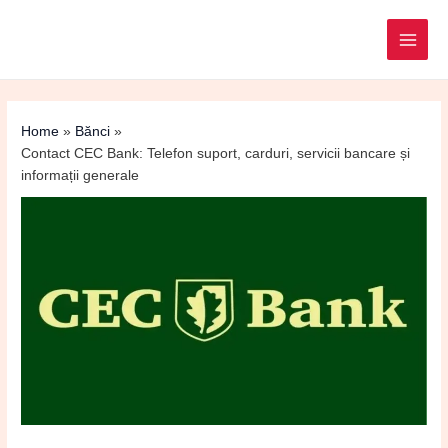
Post
MAI
navigation
ME
Home
Bănci
Contact CEC Bank: Telefon suport, carduri, servicii bancare și
informații generale