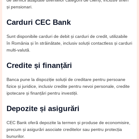
de servicii adaptate diferitelor categorii de clienți, inclusiv tineri
și pensionari.
Carduri CEC Bank
Sunt disponibile carduri de debit și carduri de credit, utilizabile
în România și în străinătate, inclusiv soluții contactless și carduri
multi-valută.
Credite și finanțări
Banca pune la dispoziție soluții de creditare pentru persoane
fizice și juridice, inclusiv credite pentru nevoi personale, credite
ipotecare și finanțări pentru investiții.
Depozite și asigurări
CEC Bank oferă depozite la termen și produse de economisire,
precum și asigurări asociate creditelor sau pentru protecția
bunurilor.