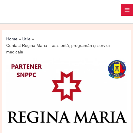
Post
MA
navigation
M
Home
Utile
Contact Regina Maria – asistență, programări și servicii
medicale