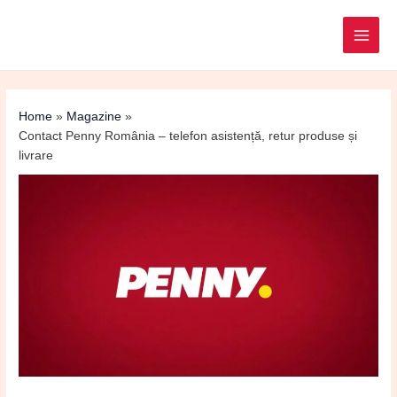
Post
MAI
navigation
ME
Home
Magazine
Contact Penny România – telefon asistență, retur produse și
livrare