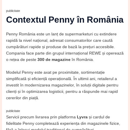
publicitate
Contextul Penny în România
Penny România este un lanț de supermarketuri cu extindere
rapidă la nivel național, adresat consumatorilor care caută
cumpărături rapide și produse de bază la prețuri accesibile.
Compania face parte din grupul internațional REWE și operează
o rețea de peste
300 de magazine
în România.
Modelul Penny este axat pe proximitate, sortimentație
simplificată și eficiență operațională. În ultimii ani, retailerul a
investit în modernizarea magazinelor, în soluții digitale pentru
clienți și în optimizarea logisticii, pentru a răspunde mai rapid
cererilor din piață.
publicitate
Servicii precum livrarea prin platforma
Lyvra
și cardul de
fidelitate Penny completează experiența din magazinele fizice,
fără a înlocui modelul tradițional de cumpărături.